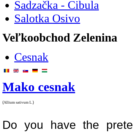
Sadzačka - Cibula
Salotka Osivo
Veľkoobchod Zelenina
Cesnak
Mako cesnak
(
Allium sativum L.
)
Do you have the prete