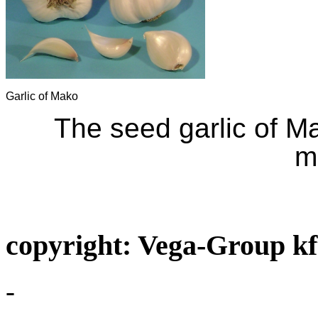
Garlic of Mako
The seed garlic of Mak
m
Makói fokh
copyright: Vega-Group k
-